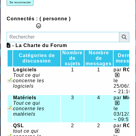
Se reconnecter
Connectés :
( personne )
- La Charte du Forum
Nombre
Nombre
Catégories de
Dernie
de
de
discussion
messag
sujets
messages
Logiciels
1
1
par
RCk
Tout ce qui
concerne les
le
logiciels
25/06/20
~ 21:16
Matériels
3
4
par
Mich
Tout ce qui
concerne les
le
matériels
03/12/20
~ 09:57
QSL
2
2
par
RCk
tout ce qui