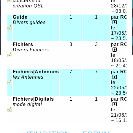
concerne la
le
création QSL
28/12/20
~ 03:01
Guide
1
1
par
RCk
Divers guides
le
17/05/20
~ 23:53
Fichiers
3
3
par
RCk
Divers Fichiers
le
18/05/20
~ 21:42
Fichiers|Antennes
7
7
par
RCk
les Antennes
le
22/05/20
~ 23:56
Fichiers|Digitals
1
1
par
RCk
mode digital
le
21/06/20
~ 16:12