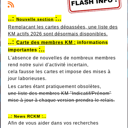
..:
:..
Nouvelle section
Remplaçant les cartes dépassées, une liste des
KM actifs 2026 sont désormais disponibles.
..:
Carte des membres KM :
informations
:..
importantes
L'absence de nouvelles de nombreux membres
rend notre suivi d'activité incertain,
cela fausse les cartes et impose des mises à
jour laborieuses.
Les cartes étant pratiquement obsolètes,
une liste des membres KM "Indicatif/Prénom"
mise à jour à chaque version prendra le relais.
..:
News RCKM
:..
Afin de vous aider dans vos recherches