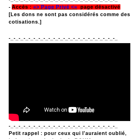
-
Accès :
=>
Page Privé
<=
page désactivé
[Les dons ne sont pas considérés comme des
cotisations.]
-_-_-_-_-_-_-_-_-_-_-_-_-_-_-_-_-_-_-_-_-_-_
-_-_-_-_-_-_-_-_-_-_-_-_-_-_-_-_-_-_-_-_-_-_
Petit rappel : pour ceux qui l'auraient oublié,