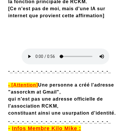
la fonction principale de RCKM.
[Ce n'est pas de moi, mais d'une IA sur
internet que provient cette affirmation]
-_-_-_-_-_-_-_-_-_-_-_-_-_-_-_-_-_-_-_-_-_-_
- [Attention]
Une personne a créé l'adresse
"assorckm at Gmail",
qui n'est pas une adresse officielle de
l'association RCKM,
constituant ainsi une usurpation d'identité.
-_-_-_-_-_-_-_-_-_-_-_-_-_-_-_-_-_-_-_-_-_-_
-
Infos Membre Kilo Mike :