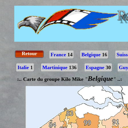
Retour
France
14
Belgique
16
Suis
Italie
1
Martinique
136
Espagne
30
Guy
Belgique
:.. Carte du groupe Kilo Mike
"
"
..: