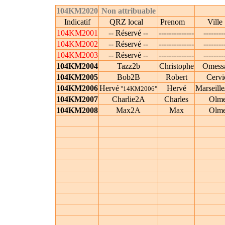
104KM2020
Non attribuable
Indicatif
QRZ local
Prenom
Vil
104KM2001
-- Réservé --
--------------
--------
104KM2002
-- Réservé --
--------------
--------
104KM2003
-- Réservé --
--------------
--------
104KM2004
Tazz2b
Christophe
Omess
104KM2005
Bob2B
Robert
Cervi
104KM2006
Hervé
Hervé
Marseille
"14KM2006"
104KM2007
Charlie2A
Charles
Olme
104KM2008
Max2A
Max
Olme