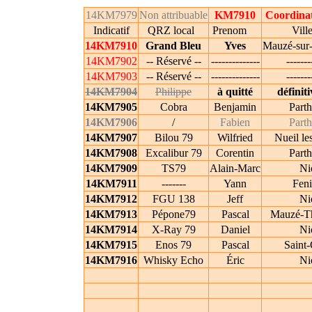
14KM7979
Non attribuable
KM7910
Coordina
Indicatif
QRZ local
Prenom
Vi
14KM7910
Grand Bleu
Yves
Mauzé-sur
14KM7902
-- Réservé --
--------------
-------
14KM7903
-- Réservé --
--------------
-------
14KM7904
Philippe
à quitté
définit
14KM7905
Cobra
Benjamin
Part
14KM7906
/
Fabien
Part
14KM7907
Bilou 79
Wilfried
Nueil le
14KM7908
Excalibur 79
Corentin
Part
14KM7909
TS79
Alain-Marc
Ni
14KM7911
-------
Yann
Fen
14KM7912
FGU 138
Jeff
Ni
14KM7913
Pépone79
Pascal
Mauzé-Th
14KM7914
X-Ray 79
Daniel
Ni
14KM7915
Enos 79
Pascal
Saint-
14KM7916
Whisky Echo
Éric
Ni