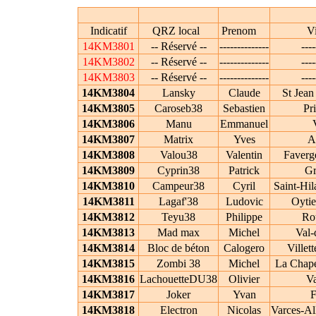
Indicatif
QRZ local
Prenom
V
14KM3801
-- Réservé --
--------------
----
14KM3802
-- Réservé --
--------------
----
14KM3803
-- Réservé --
--------------
----
14KM3804
Lansky
Claude
St Jean
14KM3805
Caroseb38
Sebastien
Pr
14KM3806
Manu
Emmanuel
14KM3807
Matrix
Yves
A
14KM3808
Valou38
Valentin
Faverge
14KM3809
Cyprin38
Patrick
Gr
14KM3810
Campeur38
Cyril
Saint-Hil
14KM3811
Lagaf'38
Ludovic
Oytie
14KM3812
Teyu38
Philippe
Ro
14KM3813
Mad max
Michel
Val-
14KM3814
Bloc de béton
Calogero
Villet
14KM3815
Zombi 38
Michel
La Chape
14KM3816
LachouetteDU38
Olivier
Va
14KM3817
Joker
Yvan
F
14KM3818
Electron
Nicolas
Varces-All