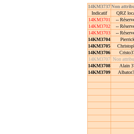
14KM3737
Non attrib
Indicatif
QRZ loc
14KM3701
-- Réservé
14KM3702
-- Réservé
14KM3703
-- Réservé
14KM3704
Pierric
14KM3705
Christop
14KM3706
Cristo3
14KM3707
Non attrib
14KM3708
Alain 3
14KM3709
Albator