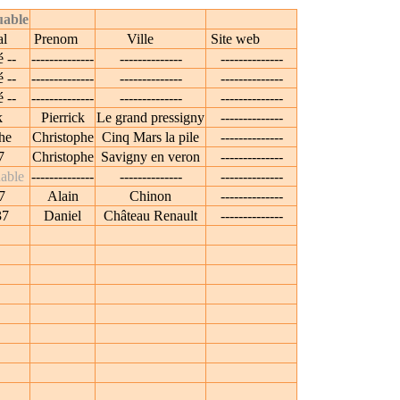
uable
al
Prenom
Ville
Site web
 --
--------------
--------------
--------------
 --
--------------
--------------
--------------
 --
--------------
--------------
--------------
k
Pierrick
Le grand pressigny
--------------
he
Christophe
Cinq Mars la pile
--------------
7
Christophe
Savigny en veron
--------------
uable
--------------
--------------
--------------
7
Alain
Chinon
--------------
37
Daniel
Château Renault
--------------