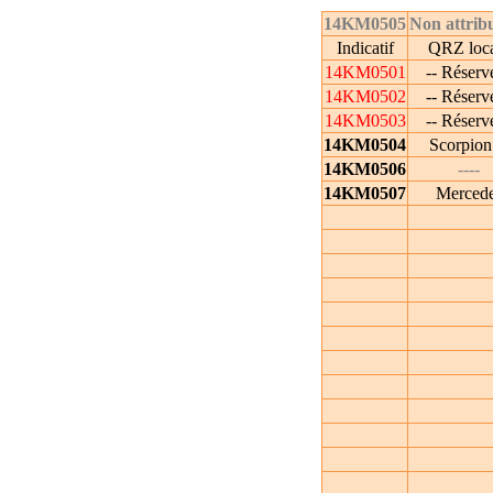
14KM0505
Non attrib
Indicatif
QRZ loc
14KM0501
-- Réservé
14KM0502
-- Réservé
14KM0503
-- Réservé
14KM0504
Scorpion
14KM0506
----
14KM0507
Merced