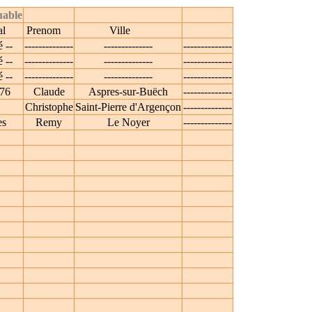
uable
al
Prenom
Ville
 --
--------------
--------------
--------------
 --
--------------
--------------
--------------
 --
--------------
--------------
--------------
76
Claude
Aspres-sur-Buëch
--------------
Christophe
Saint-Pierre d'Argençon
--------------
es
Remy
Le Noyer
--------------